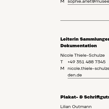
M
sophie.arlet@muse
Leiterin Sammlunge
Dokumentation
Nicole Thiele-Schulze
T
+49 351 488 7345
M
nicole.thiele-schu
den.de
Plakat- & Schriftg
Lilian Gutmann