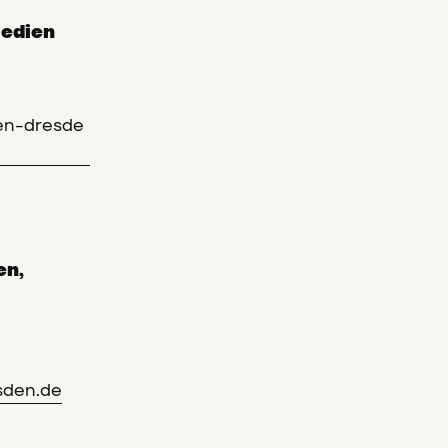
Medien
en-dresde
en,
sden.de