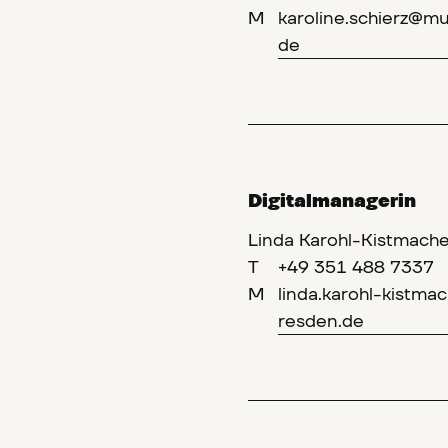
M
karoline.schierz@m
de
Digitalmanagerin
Linda Karohl-Kistmache
T
+49 351 488 7337
M
linda.karohl-kistm
resden.de