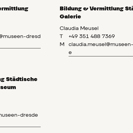
ermittlung
Bildung & Vermittlung St
Galerie
Claudia Meusel
ft@museen-dresd
T
+49 351 488 7369
M
claudia.meusel@museen-
e
ng Städtische
useum
@museen-dresde