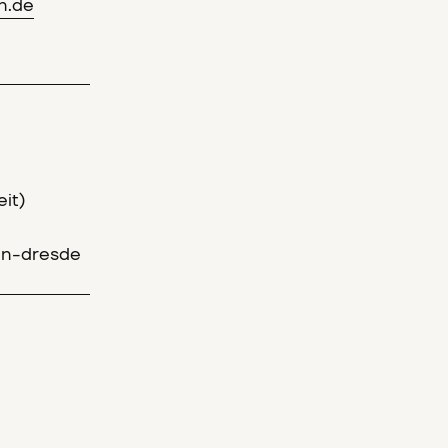
n.de
it)
n-dresde