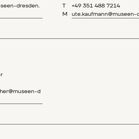
useen-dresden.
T
+49 351 488 7214
M
ute.kaufmann@museen-d
r
acher@museen-d