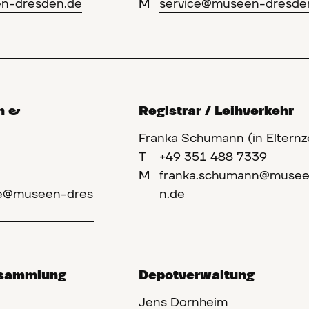
en-dresden.de
M
service@museen-dresde
n &
Registrar / Leihverkehr
Franka Schumann (in Elternze
T
+49 351 488 7339
M
franka.schumann@musee
lze@museen-dres
n.de
utsammlung
Depotverwaltung
Jens Dornheim