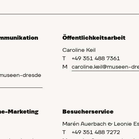
ommunikation
Öffentlichkeitsarbeit
Caroline Keil
T
+49 351 488 7361
M
caroline.keil@museen-dr
@museen-dresde
ne-Marketing
Besucherservice
Marén Auerbach & Leonie E
T
+49 351 488 7272