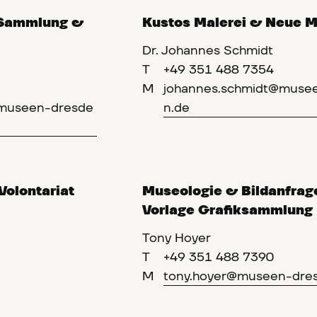
 Sammlung &
Kustos Malerei & Neue 
Dr. Johannes Schmidt
T
+49 351 488 7354
M
johannes.schmidt@muse
@museen-dresde
n.de
Volontariat
Museologie & Bildanfrag
Vorlage Grafiksammlung
Tony Hoyer
T
+49 351 488 7390
M
tony.hoyer@museen-dre