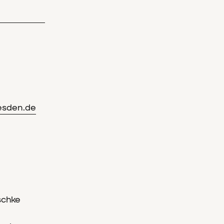
esden.de
schke