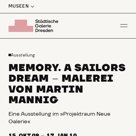
MUSEEN
Men
Ausstellung
MEMORY. A SAILORS
DREAM
MALEREI
–
VON MARTIN
MANNIG
Eine Ausstellung im »Projektraum Neue
Galerie«
15. OKT 09
—
17. JAN 10