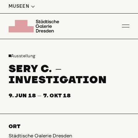
MUSEEN
Men
Ausstellung
SERY C.
–
INVESTIGATION
9. JUN 18
—
7. OKT 18
ORT
Städtische Galerie Dresden