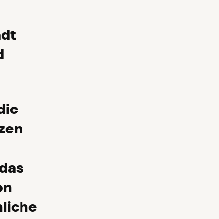
ädt
d
die
zen
 das
on
nliche