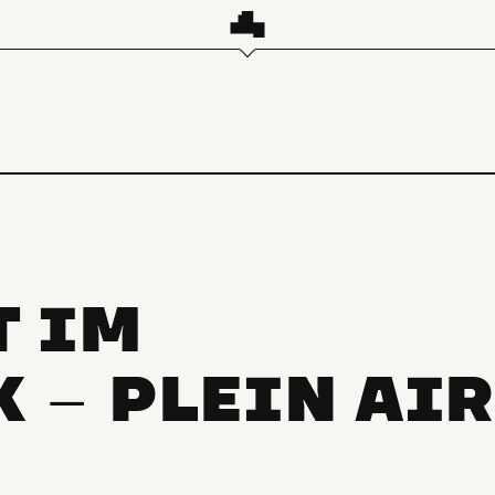
T IM
K
PLEIN AI
–