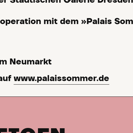
er Städtischen Galerie Dresden
ooperation mit dem »Palais So
am Neumarkt
auf
www.palaissommer.de