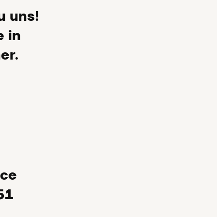
u uns!
e in
er.
ice
51