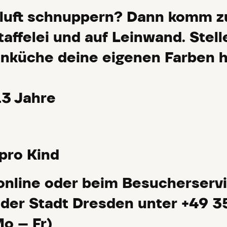
rluft schnuppern? Dann komm z
affelei und auf Leinwand. Stell
nküche deine eigenen Farben h
 13 Jahre
pro Kind
nline oder beim Besucherserv
der Stadt Dresden unter +49 3
o – Fr)