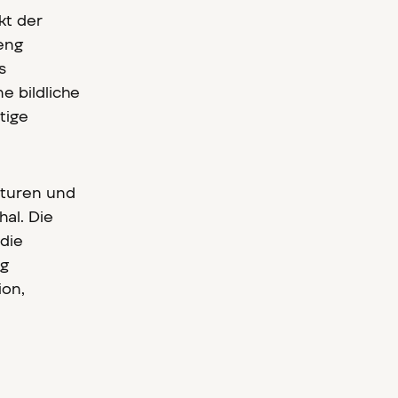
kt der
eng
s
e bildliche
tige
pturen und
al. Die
die
ng
ion,