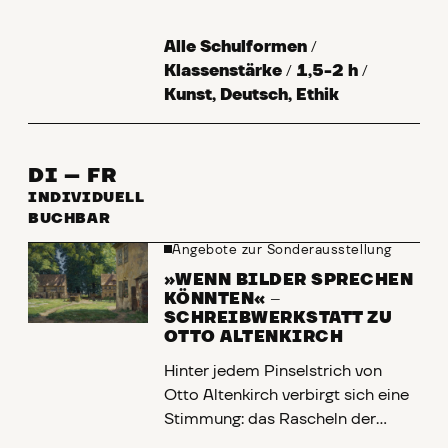
Altenkirch hat wunderschöne
Wälder und Gärten gemalt, in
Alle Schulformen
/
denen das Licht herrlich funkelt.
Klassenstärke
/
1,5-2 h
/
Aber da fehlt noch etwas: Eure
Kunst, Deutsch, Ethik
Ideen!
Was wir gemeinsam machen
DI – FR
Zuerst schleichen wir wie
INDIVIDUELL
Detektive durch das Museum und
BUCHBAR
schauen uns Ottos Bilder ganz
Angebote zur Sonderausstellung
genau an. Wo versteckt sich die
Sonne? Welche Farben hat der
»WENN BILDER SPRECHEN
KÖNNTEN«
–
Schatten? Danach werdet ihr
SCHREIBWERKSTATT ZU
selbst zu kleinen
OTTO ALTENKIRCH
Meisterkünstlern: Deine Welt im
Hinter jedem Pinselstrich von
Bild. Wir nehmen Kopien von
Otto Altenkirch verbirgt sich eine
Ottos Landschaften und
Stimmung: das Rascheln der
verändern sie. Alles ist erlaubt:
Blätter, das Flirren der
Klebt ein Raumschiff in den Wald,