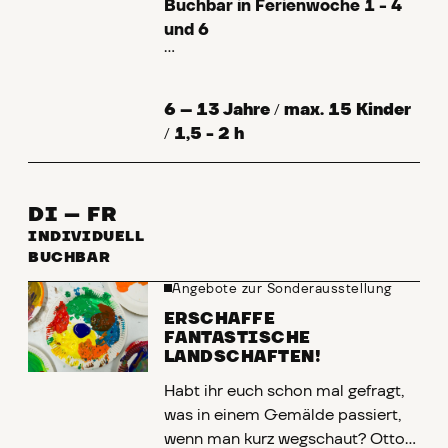
Buchbar in Ferienwoche 1 - 4
und 6
Habt ihr euch schon mal gefragt,
was in einem Gemälde passiert,
6 – 13 Jahre
/
max. 15 Kinder
wenn man kurz wegschaut? Otto
/
1,5 - 2 h
Altenkirch hat wunderschöne
Wälder und Gärten gemalt, in
denen das Licht herrlich funkelt.
DI – FR
Aber da fehlt noch etwas: Eure
INDIVIDUELL
Ideen! Erschaffe DEINE
BUCHBAR
fantastische Landschaft.
Angebote zur Sonderausstellung
ERSCHAFFE
FANTASTISCHE
LANDSCHAFTEN!
Habt ihr euch schon mal gefragt,
was in einem Gemälde passiert,
wenn man kurz wegschaut? Otto