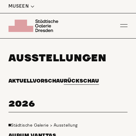
MUSEEN
Men
AUSSTELLUNGEN
AKTUELL
VORSCHAU
RÜCKSCHAU
2026
Städtische Galerie
>
Ausstellung
AURUM VANITAS